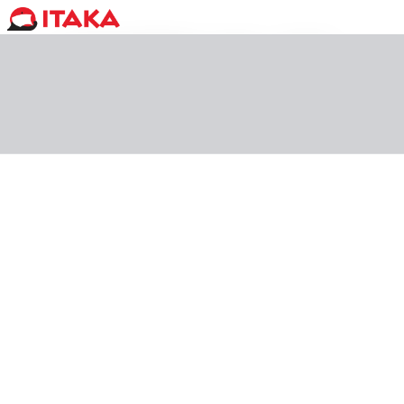
ITAK
EGZOTIKOS
KARALIENĖ