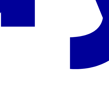
Azija
Afrika
Tradicijų ir
Laukinės gamtos
modernumo
karalystė
derinys