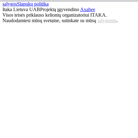
sąlygos
Slapukų politika
Itaka Lietuva UAB
Projektą įgyvendino
Axabee
Visos teisės priklauso kelionių organizatoriui ITAKA.
Naudodamiesi mūsų svetaine, sutinkate su mūsų
sąlygomis
.