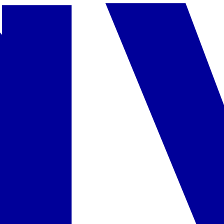
Tailandas
Madagaskaras
Dreamliner lėktuvu
Daugiau krypčių
Egzotinės pažintinės kelionės