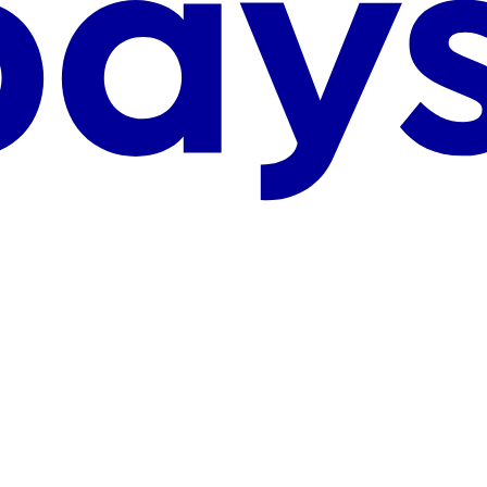
Kruizinių kelionių bendrovės
Katalogai
Rekomenduojame
Naujienos
Blogas
Video
ITAKA TOP'ai
Naujienlaiškis
Kliento paskyra
Mobilioji programėlė